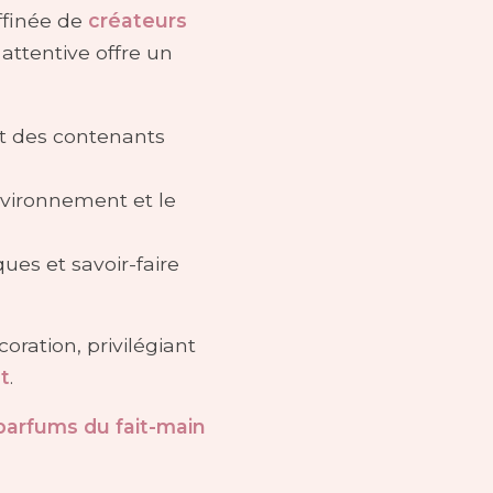
ffinée de
créateurs
attentive offre un
et des contenants
environnement et le
ues et savoir-faire
oration, privilégiant
t
.
parfums du fait-main