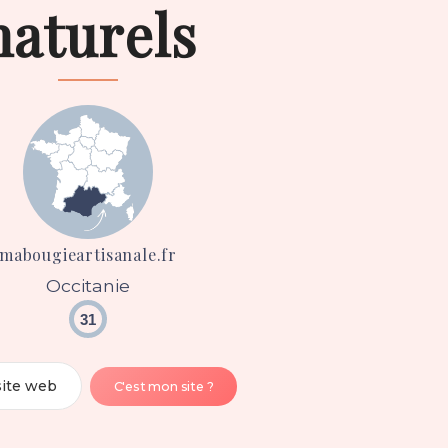
naturels
mabougieartisanale.fr
Occitanie
31
site web
C'est mon site ?