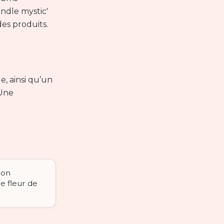
ndle mystic'
des produits.
e, ainsi qu’un
 Une
ion
e fleur de