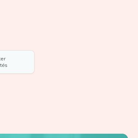
ter
tés