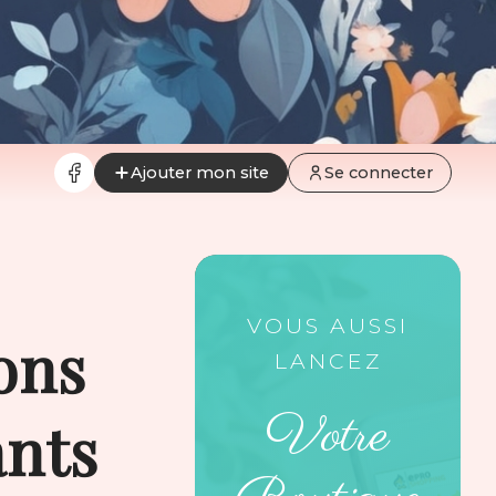
Ajouter mon site
Se connecter
VOUS AUSSI
ons
LANCEZ
Votre
ants