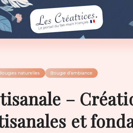
Bougies naturelles
Bougie d’ambiance
tisanale – Créati
tisanales et fond