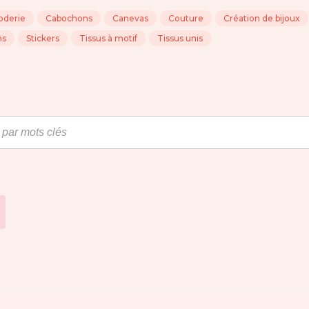
oderie
Cabochons
Canevas
Couture
Création de bijoux
ns
Stickers
Tissus à motif
Tissus unis