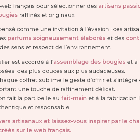
 web français pour sélectionner des
artisans pass
ougies
raffinés et originaux.
 pensé comme une invitation à l’évasion : ces artis
des
parfums soigneusement élaborés
et des
cont
 des sens et respect de l’environnement.
lier est accordé à l’
assemblage des bougies
et à 
osées, des plus douces aux plus audacieuses.
aque coffret sublime le geste d’offrir et s’intègre
portant une touche de raffinement délicat.
n fait la part belle au
fait-main
et à la fabrication
thentique et responsable.
rs artisanaux et laissez-vous inspirer par le char
réés sur le web français.