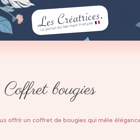
Coffret bougies
s offrir un
coffret de bougies
qui mêle
éléganc