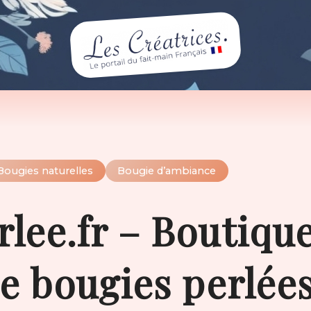
Bougies naturelles
Bougie d’ambiance
lee.fr – Boutiqu
de bougies perlée