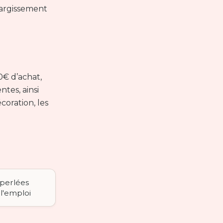
largissement
0€ d’achat,
tes, ainsi
coration, les
 perlées
 l'emploi