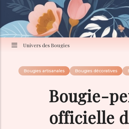
Univers des Bougies
Bougies artisanales
Bougies décoratives
Bougie-per
officielle 