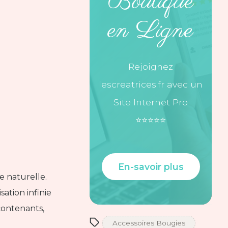
Boutique
en Ligne
Rejoignez
lescreatrices.fr avec un
Site Internet Pro
⭐️⭐️⭐️⭐️⭐️
En-savoir plus
e naturelle.
ation infinie
contenants,
Accessoires Bougies