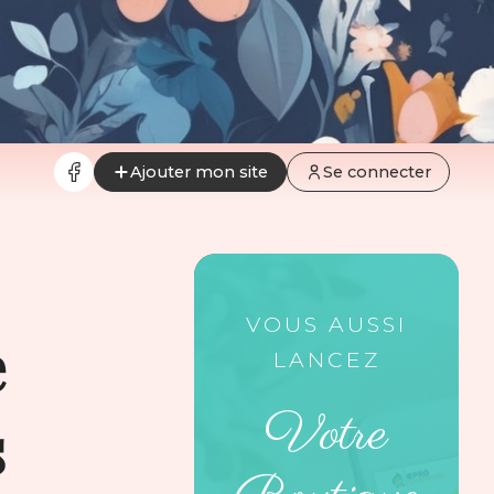
Ajouter mon site
Se connecter
VOUS AUSSI
e
LANCEZ
Votre
s