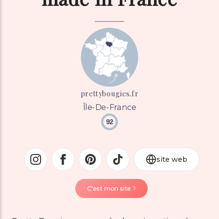
prettybougies.fr
Île-De-France
92
site web
C'est mon site ?