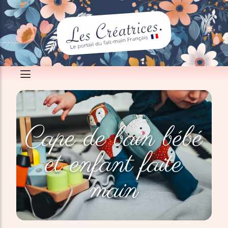
Cape de bain bébé
et enfant faite
main