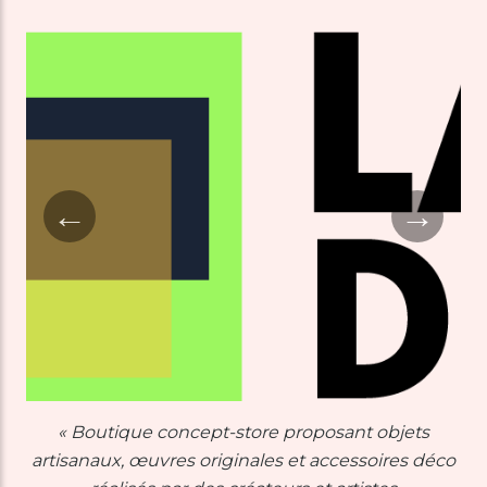
←
→
« Boutique concept-store proposant objets
artisanaux, œuvres originales et accessoires déco