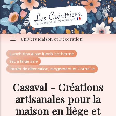
Univers Maison et Décoration
Lunch box & sac lunch isotherme
Sac à linge sale
Panier de décoration, rangement et Corbeille
Casaval - Créations
artisanales pour la
maison en liège et