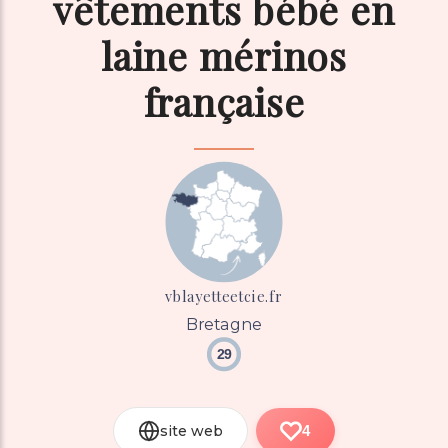
vêtements bébé en
laine mérinos
française
vblayetteetcie.fr
Bretagne
29
site web
4