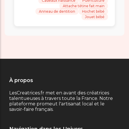
Cadeaux naissance
Puériculture
Attache tétine fait main
Anneau de dentition
Hochet bébé
Jouet bébé
À propos
LesCreatrices.fr met en avant des créatrices
talentueuses à travers toute la France. Notre
plateforme promeut l'artisanat local et le
savoir-faire français.
Navigation dans les Univers