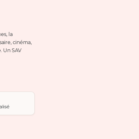
es, la
aire, cinéma,
e. Un SAV
e
lisé