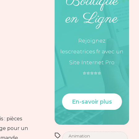
Boutique
en Ligne
Rejoignez
lescreatrices.fr avec un
Site Internet Pro
⭐️⭐️⭐️⭐️⭐️
En-savoir plus
s : pièces
gage pour un
Animation
demande.