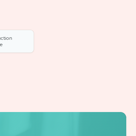
ction
ue