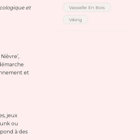
écologique et
Vaisselle En Bois
Viking
Nièvre’,
e démarche
ronnement et
es, jeux
mpunk ou
épond à des