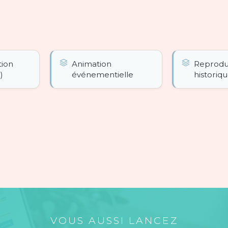
tion
Animation
Reprodu
)
événementielle
historiq
VOUS AUSSI LANCEZ