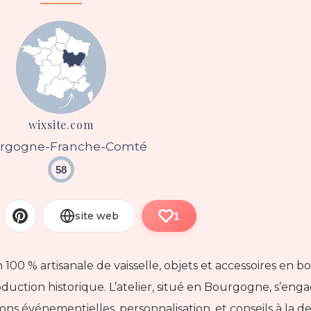
wixsite.com
rgogne-Franche-Comté
58
site web
1
100 % artisanale de vaisselle, objets et accessoires en boi
roduction historique. L’atelier, situé en Bourgogne, s’en
ions événementielles, personnalisation, et conseils à la 