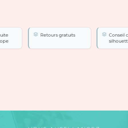
tuite
Retours gratuits
Conseil 
rope
silhouet