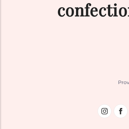
confecti
Pro