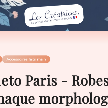
Accessoires faits main
eto Paris - Robe
chaque morpholog