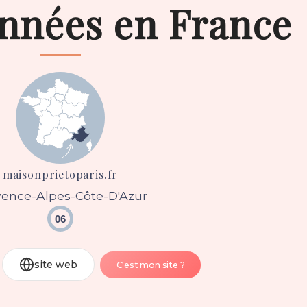
onnées en France
maisonprietoparis.fr
vence-Alpes-Côte-D'Azur
06
site web
C'est mon site ?