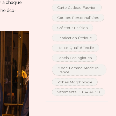
er à chaque
Carte Cadeau Fashion
che éco-
Coupes Personnalisées
Créateur Parisien
Fabrication Éthique
Haute Qualité Textile
Labels Écologiques
Mode Femme Made In
France
→
Robes Morphologie
Vêtements Du 34 Au 50