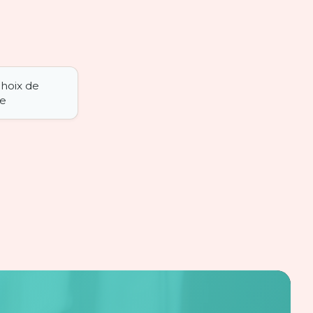
choix de
te