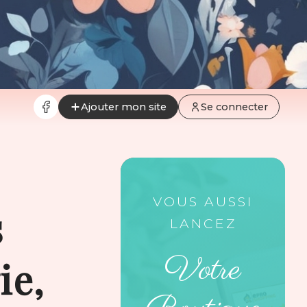
Ajouter mon site
Se connecter
VOUS AUSSI
s
LANCEZ
Votre
ie,