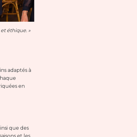
et éthique. »
ins adaptés à
 chaque
riquées en
insi que des
aisons et les