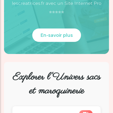
lescreatrices.fr avec un Site Internet Pro
⭐️⭐️⭐️⭐️⭐️
En-savoir plus
Explorer l'Univers sacs
et maroquinerie