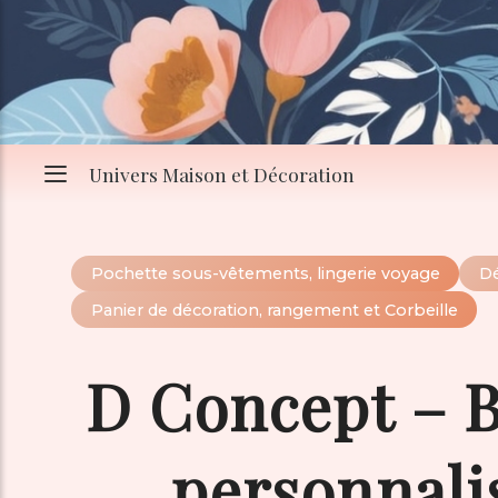
Univers Maison et Décoration
Pochette sous-vêtements, lingerie voyage
Dé
Panier de décoration, rangement et Corbeille
D Concept – B
personnali