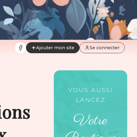
Ajouter mon site
Se connecter
VOUS AUSSI
LANCEZ
ions
Votre
x