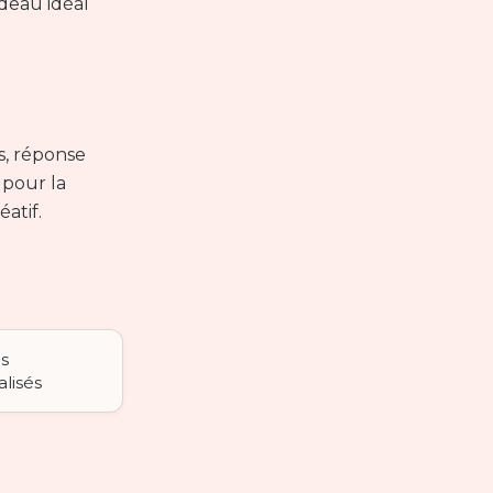
adeau idéal
s, réponse
 pour la
atif.
gs
lisés