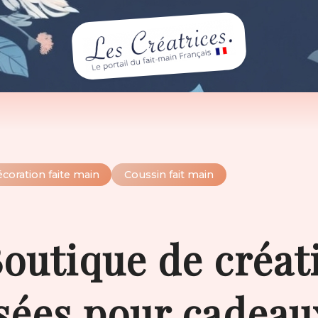
coration faite main
Coussin fait main
outique de créat
sées pour cadeau