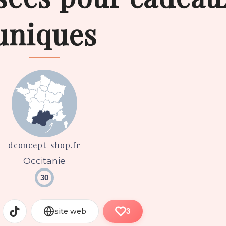
uniques
dconcept-shop.fr
Occitanie
30
site web
3