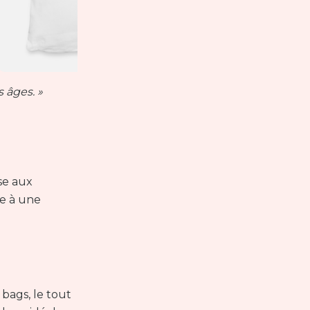
 âges. »
se aux
ce à une
bags, le tout