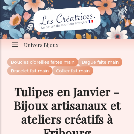
Univers Bijoux
Boucles d’oreilles faites main
Bague faite main
Bracelet fait main
Collier fait main
Tulipes en Janvier –
Bijoux artisanaux et
ateliers créatifs à
Fribourg